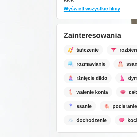
Wyświetl wszystkie filmy
Zainteresowania
tańczenie
rozbier
rozmawianie
ssan
rżnięcie dildo
dym
walenie konia
cał
ssanie
pocieranie
dochodzenie
koc