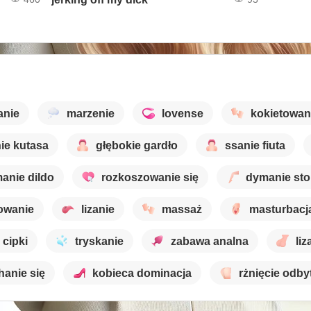
anie
marzenie
lovense
kokietowan
ie kutasa
głębokie gardło
ssanie fiuta
anie dildo
rozkoszowanie się
dymanie st
owanie
lizanie
massaż
masturbacj
 cipki
tryskanie
zabawa analna
liz
hanie się
kobieca dominacja
rżnięcie odby