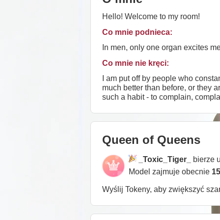
Hello! Welcome to my room!
Co mnie podnieca:
In men, only one organ excites me -
Co mnie nie kręci:
I am put off by people who constan
much better than before, or they 
such a habit - to complain, compla
people, unfortunately. Yes, it's su
Queen of Queens
_Toxic_Tiger_
bierze 
Model zajmuje obecnie
15
Wyślij Tokeny, aby zwiększyć sz