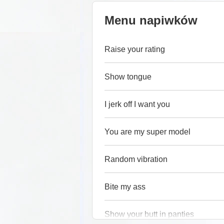
Menu napiwków
Raise your rating
Show tongue
I jerk off I want you
You are my super model
Random vibration
Bite my ass
Show your butt in panties