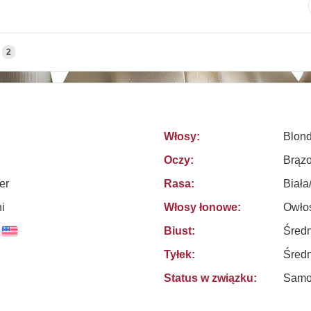
2
Włosy:
Blond
Oczy:
Brąz
er
Rasa:
Biała
i
Włosy łonowe:
Owło
Biust:
Średn
Tyłek:
Średn
Status w związku:
Samo