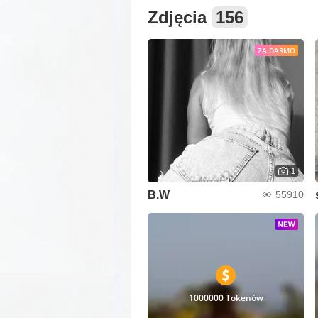
Zdjęcia
156
ZA DARMO
1
B.W
55910
1000000 Tokenów