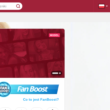
Fan Boost
Co to jest FanBoost?