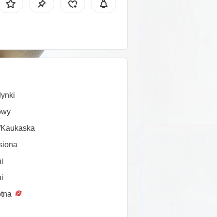
ynki
owy
/Kaukaska
siona
i
i
tna