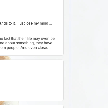
s to it, I just lose my mind ...
 fact that their life may even be
ine about something, they have
f from people. And even close