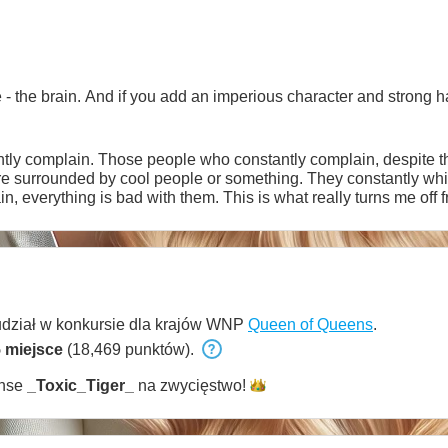
 the brain. And if you add an imperious character and strong hand
tly complain. Those people who constantly complain, despite the
are surrounded by cool people or something. They constantly wh
in, everything is bad with them. This is what really turns me of
ch a negative feeling. Ahaha =)
udział w konkursie dla krajów WNP
Queen of Queens
.
 miejsce
(18,469 punktów).
anse
_Toxic_Tiger_
na
zwycięstwo!