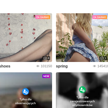
ZA DARMO
ZA DARMO
4
1
shoes
spring
101150
14541
Tylko dla
Tylko dla
zarejestrowanych
obserwujących
użytkowników