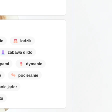
ie
lodzik
zabawa dildo
opami
dymanie
a
pocieranie
anie jąder
tu