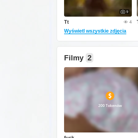
9
Tt
4
Wyświetl wszystkie zdjęcia
Filmy
2
200 Tokenów
fuck