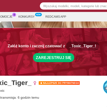
ROMOCJE
KONKURSY
REDCAMS APP
Załóż konto i zacznij czatować z
_Toxic_Tiger_!
ZAREJESTRUJ SIĘ
xic_Tiger_
oxic
 transmisja: 6 godzin temu