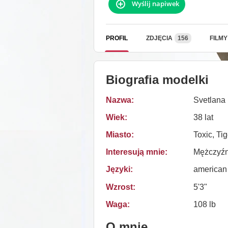
Wyślij napiwek
PROFIL
ZDJĘCIA
156
FILMY
Biografia modelki
Nazwa:
Svetlana
Wiek:
38 lat
Miasto:
Toxic, Tig
Interesują mnie:
Mężczyźn
Języki:
american
Wzrost:
5'3"
Waga:
108 lb
O mnie