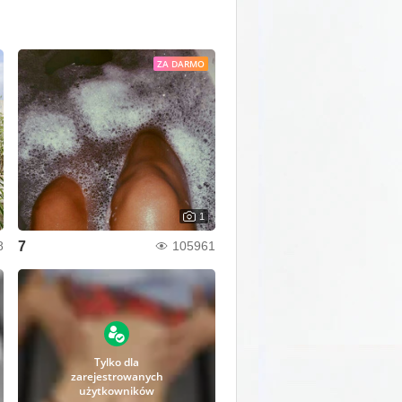
ZA DARMO
1
7
8
105961
Tylko dla
zarejestrowanych
użytkowników