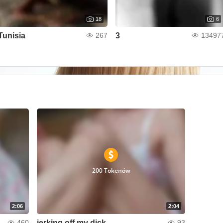
18
6
Tunisia
3
267
13497
200 Tokenów
2:06
2:04
jerking off my dick
460
93